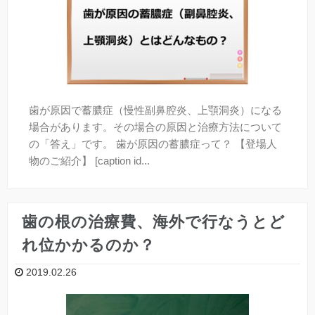
口臭
全身と歯の関係
歯が原因で蓄膿症（慢性副鼻腔炎、上顎洞炎）になる
予防歯科
場合があります。その場合の原因と治療方法について
の「答え」です。 歯が原因の蓄膿症って？ 【登場人
よく頂くご質問
物のご紹介】 [caption id...
「デンタルアンサー」とは？
歯の根の治療費、海外で行なうとど
【無料メール相談】
れ位かかるのか？
2019.02.26