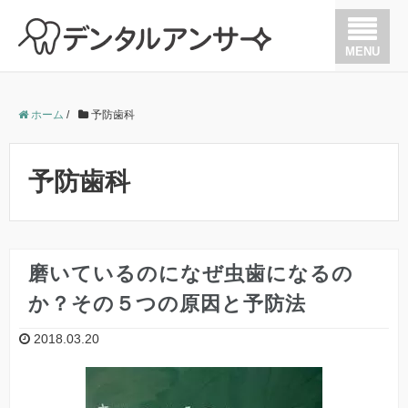
MENU
歯が痛い
ホーム
/
予防歯科
歯を抜かない治療
予防歯科
歯周病
歯の根の治療（根管治療）
磨いているのになぜ虫歯になるの
か？その５つの原因と予防法
矯正
2018.03.20
インプラント