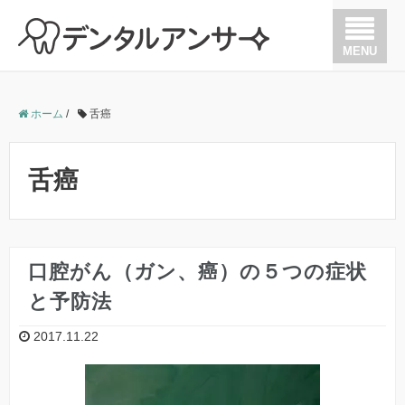
MENU
歯が痛い
ホーム
/
舌癌
歯を抜かない治療
舌癌
歯周病
歯の根の治療（根管治療）
口腔がん（ガン、癌）の５つの症状
と予防法
矯正
2017.11.22
インプラント