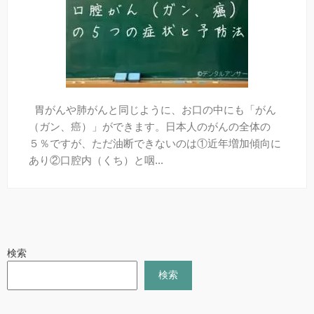
口臭
全身と歯の関係
胃がんや肺がんと同じように、お口の中にも「がん
予防歯科
（ガン、癌）」ができます。日本人のがんの全体の
５％ですが、ただ油断できないのは①近年増加傾向に
よく頂くご質問
あり②口腔内（くち）と咽...
「デンタルアンサー」とは？
【無料メール相談】
検索
検索