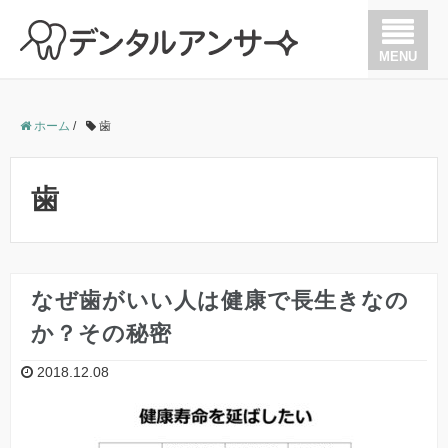
MENU
歯が痛い
ホーム
/
歯
歯を抜かない治療
歯
歯周病
歯の根の治療（根管治療）
なぜ歯がいい人は健康で長生きなの
か？その秘密
矯正
2018.12.08
インプラント