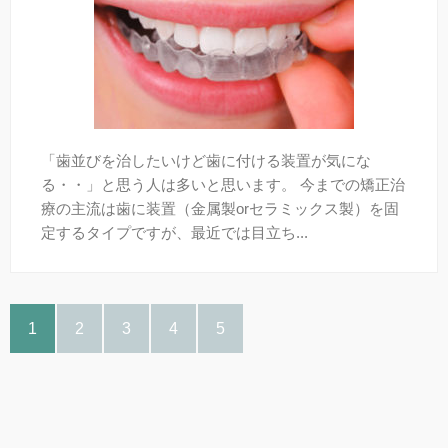
「歯並びを治したいけど歯に付ける装置が気にな
る・・」と思う人は多いと思います。 今までの矯正治
療の主流は歯に装置（金属製orセラミックス製）を固
定するタイプですが、最近では目立ち...
1
2
3
4
5