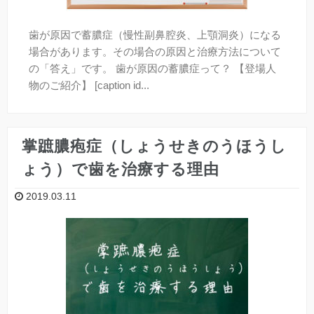
歯が原因で蓄膿症（慢性副鼻腔炎、上顎洞炎）になる
場合があります。その場合の原因と治療方法について
の「答え」です。 歯が原因の蓄膿症って？ 【登場人
物のご紹介】 [caption id...
掌蹠膿疱症（しょうせきのうほうし
ょう）で歯を治療する理由
2019.03.11